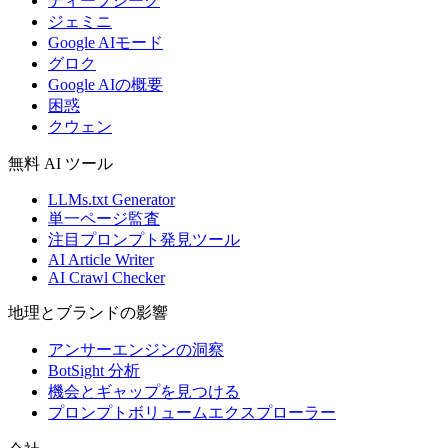
ディープシーク
ジェミニ
Google AIモード
グロク
Google AIの概要
困惑
クウェン
無料 AI ツール
LLMs.txt Generator
単一ページ監査
注目プロンプト発見ツール
AI Article Writer
AI Crawl Checker
地理とブランドの影響
アンサーエンジンの洞察
BotSight 分析
機会とギャップを見つける
プロンプトボリュームエクスプローラー