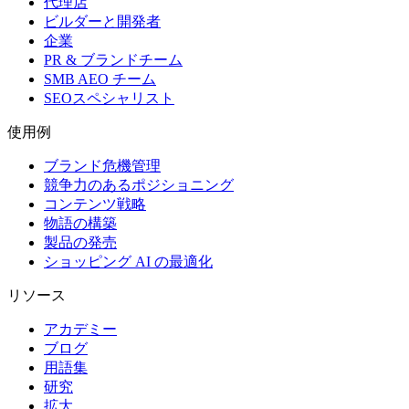
代理店
ビルダーと開発者
企業
PR & ブランドチーム
SMB AEO チーム
SEOスペシャリスト
使用例
ブランド危機管理
競争力のあるポジショニング
コンテンツ戦略
物語の構築
製品の発売
ショッピング AI の最適化
リソース
アカデミー
ブログ
用語集
研究
拡大