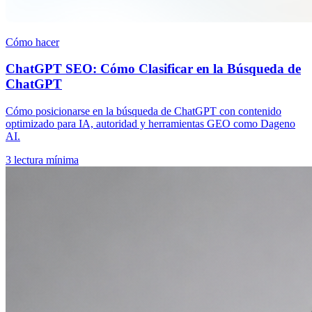
Cómo hacer
ChatGPT SEO: Cómo Clasificar en la Búsqueda de
ChatGPT
Cómo posicionarse en la búsqueda de ChatGPT con contenido
optimizado para IA, autoridad y herramientas GEO como Dageno
AI.
3
lectura mínima