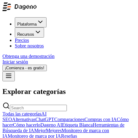
Plataforma
Recursos
Precios
Sobre nosotros
Obtenga una demostración
Iniciar sesión
¡Comienza - es gratis!
Explorar categorías
Todas las categorías
AI
SEO
Alternativas
ChatGPT
Comparaciones
Compras con IA
Cómo
hacer
Cómo hacerlo
Dageno AI
Etiqueta Blanca
Herramientas de
Búsqueda de IA
Mejor
Mejores
Monitoreo de marca con
IA
Monitoreo de marca por IA
Reseñas