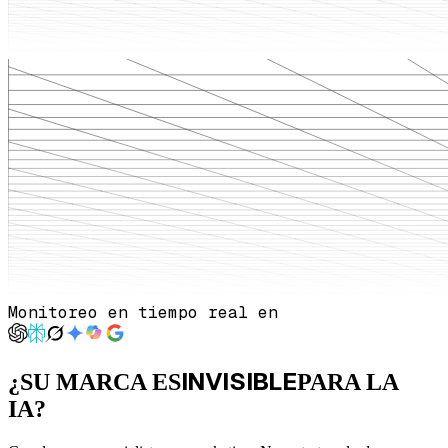
Monitoreo en tiempo real en
I
N
V
I
S
I
B
L
E
¿SU MARCA ES
PARA LA
IA?