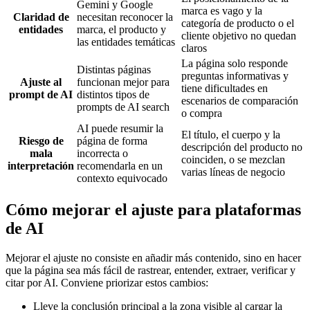
Gemini y Google
marca es vago y la
Claridad de
necesitan reconocer la
categoría de producto o el
entidades
marca, el producto y
cliente objetivo no quedan
las entidades temáticas
claros
La página solo responde
Distintas páginas
preguntas informativas y
Ajuste al
funcionan mejor para
tiene dificultades en
prompt de AI
distintos tipos de
escenarios de comparación
prompts de AI search
o compra
AI puede resumir la
El título, el cuerpo y la
Riesgo de
página de forma
descripción del producto no
mala
incorrecta o
coinciden, o se mezclan
interpretación
recomendarla en un
varias líneas de negocio
contexto equivocado
Cómo mejorar el ajuste para plataformas
de AI
Mejorar el ajuste no consiste en añadir más contenido, sino en hacer
que la página sea más fácil de rastrear, entender, extraer, verificar y
citar por AI. Conviene priorizar estos cambios:
Lleve la conclusión principal a la zona visible al cargar la