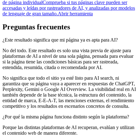
de página individual
Comprueba si tus páginas clave pueden ser
accesadas y leídas por rastreadores de AI, y analizadas por modelos
de lenguaje de gran tamaño.
Abrir herramienta
Preguntas frecuentes
¿Este resultado significa que mi página ya es apta para AI?
No del todo. Este resultado es solo una vista previa de ajuste para
plataformas de AI a nivel de una sola página, pensada para evaluar
si la página tiene las condiciones básicas para ser rastreada,
entendida, resumida, citada o recomendada por AI.
No significa que todo el sitio ya esté listo para AI search, ni
garantiza que su página vaya a aparecer en respuestas de ChatGPT,
Perplexity, Gemini o Google AI Overview. La visibilidad real en AI
también depende de la base técnica, la estructura del contenido, la
entidad de marca, E-E-A-T, las menciones externas, el rendimiento
competitivo y los resultados en escenarios concretos de consulta.
¿Por qué la misma página funciona distinto según la plataforma?
Porque las distintas plataformas de AI recuperan, evalúan y utilizan
el contenido web de manera diferente.