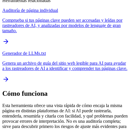
Herramientas relacionadas
Auditoría de página individual
Comprueba si tus páginas clave pueden ser accesadas y leídas por
rastreadores de AI, y analizadas por modelos de lenguaje de gran
tamaño.
Generador de LLMs.txt
Genera un archivo de guía del sitio web legible para AI para ayudar
a los rastreadores de AI a identificar y comprender tus páginas clave.
Cómo funciona
Esta herramienta ofrece una vista rápida de cómo encaja la misma
página en distintas plataformas de AI: si AI puede rastrearla,
entenderla, resumirla y citarla con facilidad, y qué problemas pueden
provocar errores de interpretación. No es una auditoría completa;
sirve para descubrir primero los riesgos de ajuste más evidentes para