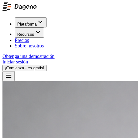
Plataforma
Recursos
Precios
Sobre nosotros
Obtenga una demostración
Iniciar sesión
¡Comienza - es gratis!