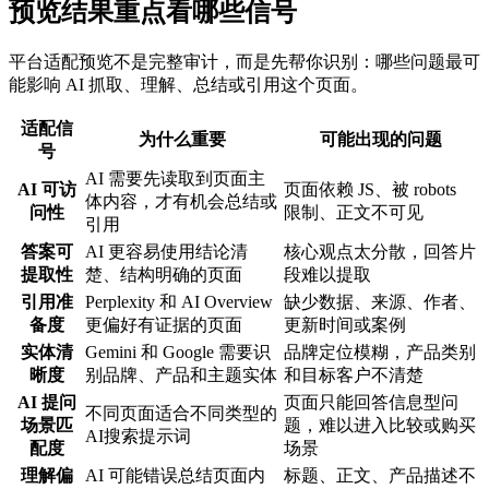
预览结果重点看哪些信号
平台适配预览不是完整审计，而是先帮你识别：哪些问题最可
能影响 AI 抓取、理解、总结或引用这个页面。
适配信
为什么重要
可能出现的问题
号
AI 需要先读取到页面主
AI 可访
页面依赖 JS、被 robots
体内容，才有机会总结或
问性
限制、正文不可见
引用
答案可
AI 更容易使用结论清
核心观点太分散，回答片
提取性
楚、结构明确的页面
段难以提取
引用准
Perplexity 和 AI Overview
缺少数据、来源、作者、
备度
更偏好有证据的页面
更新时间或案例
实体清
Gemini 和 Google 需要识
品牌定位模糊，产品类别
晰度
别品牌、产品和主题实体
和目标客户不清楚
AI 提问
页面只能回答信息型问
不同页面适合不同类型的
场景匹
题，难以进入比较或购买
AI搜索提示词
配度
场景
理解偏
AI 可能错误总结页面内
标题、正文、产品描述不