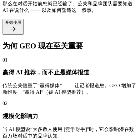
那么在对话开始前您就已经输了。公关和品牌团队需要知道
AI 在说什么 —— 以及如何塑造这一叙事。
开始使用
为何 GEO 现在至关重要
01
赢得 AI 推荐，而不止是媒体报道
传统公关侧重于
“赢得媒体”
—— 让记者报道您。GEO 增加了
新维度：
“赢得 AI”
（被 AI 模型推荐）。
02
规模化影响力
当 AI 模型说
“大多数人使用 [竞争对手]”
时，它会影响
潜在数
百万场对话
中的品牌认知。