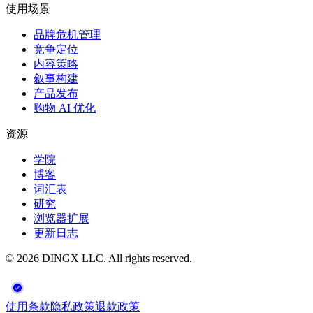
使用场景
品牌危机管理
竞争定位
内容策略
叙事构建
产品发布
购物 AI 优化
资源
学院
博客
词汇表
研究
浏览器扩展
更新日志
©
2026
DINGX LLC
. All rights reserved.
使用条款
隐私政策
退款政策