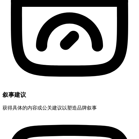
叙事建议
获得具体的内容或公关建议以塑造品牌叙事