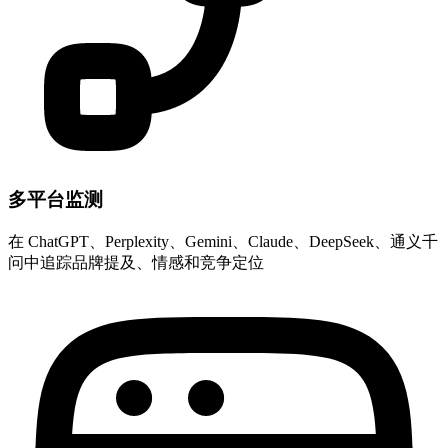
多平台监测
在 ChatGPT、Perplexity、Gemini、Claude、DeepSeek、通义千
问中追踪品牌提及、情感和竞争定位