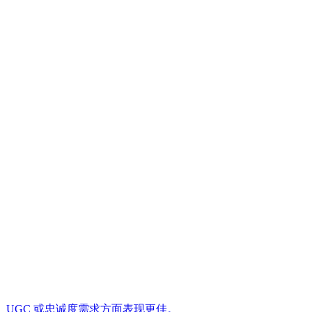
定的评论、UGC 或忠诚度需求方面表现更佳。