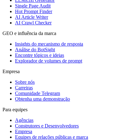
LLMs.txt Generator
Single Page Audit
Hot Prompt Finder
AI Article Writer
AI Crawl Checker
GEO e influência da marca
Insights do mecanismo de resposta
Análise do BotSight
Encontre tópicos e ideias
Explorador de volumes de prompt
Empresa
Sobre nós
Carreiras
Comunidade Telegram
Obtenha uma demonstração
Para equipes
Agências
Construtores e Desenvolvedores
Empresa
Equipes de relações públicas e marca