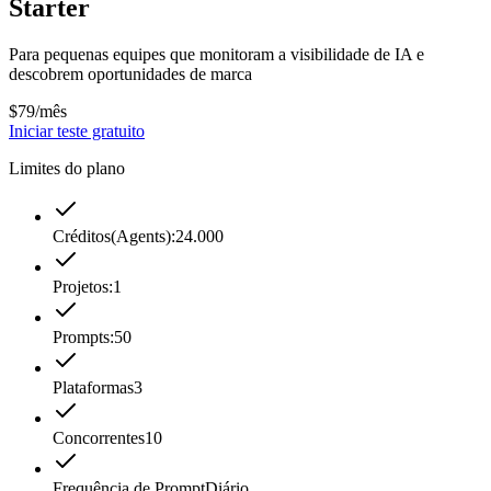
Starter
Para pequenas equipes que monitoram a visibilidade de IA e
descobrem oportunidades de marca
$79
/mês
Iniciar teste gratuito
Limites do plano
Créditos(Agents):
24.000
Projetos:
1
Prompts:
50
Plataformas
3
Concorrentes
10
Frequência de Prompt
Diário