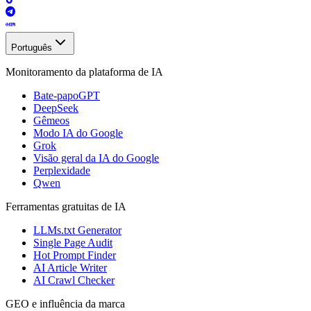
Português
Monitoramento da plataforma de IA
Bate-papoGPT
DeepSeek
Gêmeos
Modo IA do Google
Grok
Visão geral da IA ​​do Google
Perplexidade
Qwen
Ferramentas gratuitas de IA
LLMs.txt Generator
Single Page Audit
Hot Prompt Finder
AI Article Writer
AI Crawl Checker
GEO e influência da marca