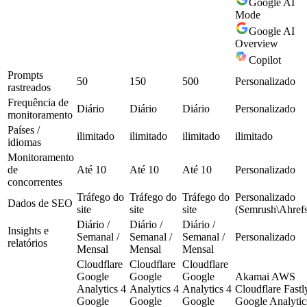
Google AI
Mode
Google AI
Overview
Copilot
Prompts
50
150
500
Personalizado
rastreados
Frequência de
Diário
Diário
Diário
Personalizado
monitoramento
Países /
ilimitado
ilimitado
ilimitado
ilimitado
idiomas
Monitoramento
de
Até 10
Até 10
Até 10
Personalizado
concorrentes
Tráfego do
Tráfego do
Tráfego do
Personalizado
Dados de SEO
site
site
site
(Semrush\Ahrefs
Diário /
Diário /
Diário /
Insights e
Semanal /
Semanal /
Semanal /
Personalizado
relatórios
Mensal
Mensal
Mensal
Cloudflare
Cloudflare
Cloudflare
Google
Google
Google
Akamai AWS
Analytics 4
Analytics 4
Analytics 4
Cloudflare Fastl
Google
Google
Google
Google Analytic